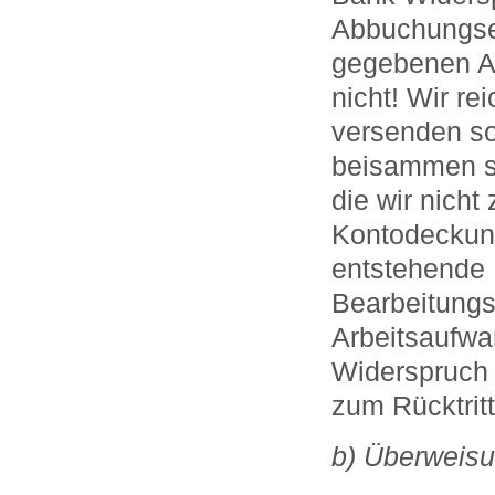
Abbuchungser
gegebenen Au
nicht! Wir r
versenden sof
beisammen si
die wir nich
Kontodeckung
entstehende 
Bearbeitungs
Arbeitsaufwa
Widerspruch 
zum Rücktrit
b) Überweis