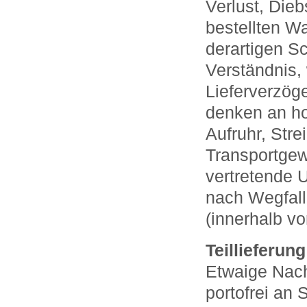
Verlust, Dieb
bestellten W
derartigen Sc
Verständnis,
Lieferverzög
denken an hoh
Aufruhr, Stre
Transportgew
vertretende U
nach Wegfall
(innerhalb v
Teillieferung
Etwaige Nac
portofrei an