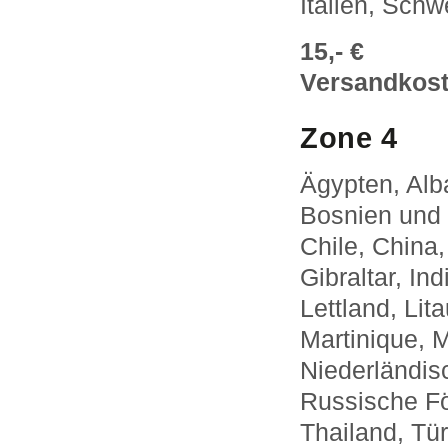
Italien, Schw
15,- €
Versandkoste
Zone 4
Ägypten, Alb
Bosnien und 
Chile, China
Gibraltar, In
Lettland, Li
Martinique, 
Niederländis
Russische Fö
Thailand, Tü