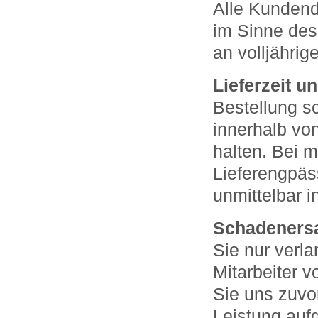
Alle Kundend
im Sinne des
an volljähri
Lieferzeit u
Bestellung s
innerhalb vo
halten. Bei 
Lieferengpäs
unmittelbar i
Schadenersa
Sie nur verl
Mitarbeiter v
Sie uns zuvo
Leistung auf