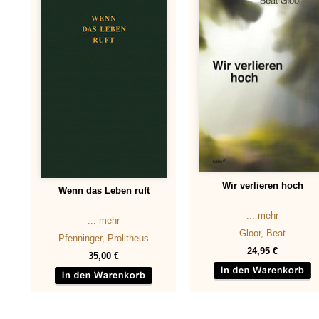
Wir verlieren hoch
Wenn das Leben ruft
... mehr
... mehr
Gloor, Beat
Pfenninger, Prolitheus
24,95 €
35,00 €